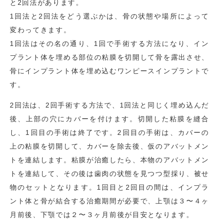
と2回法があります。
1回法と2回法をどう選ぶかは、骨の状態や場所によって
変わってきます。
1回法はその名の通り、1回で手術する方法になり、イン
プラント体を埋める部位の粘膜を切開して骨を露出させ、
骨にインプラント体を埋め込むワンピースインプラントで
す。
2回法は、2回手術する方法で、1回法と同じく埋め込んだ
後、上部の穴にカバーを付けます。切開した粘膜を縫合
し、1回目の手術は終了です。2回目の手術は、カバーの
上の粘膜を切開して、カバーを除去後、仮のアバットメン
トを連結します。粘膜が治癒したら、本物のアバットメン
トを連結して、その後は歯肉の状態を見つつ型採り、被せ
物のセットとなります。1回目と2回目の間は、インプラ
ント体と骨が結合する治癒期間が必要で、上顎は３〜４ヶ
月前後、下顎では２〜３ヶ月前後が目安となります。